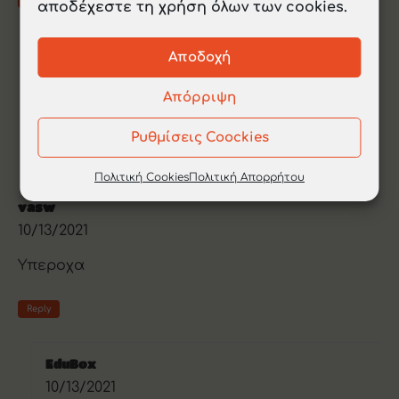
αποδέχεστε τη χρήση όλων των cookies.
Αποδοχή
EduBox
10/17/2021
Απόρριψη
Να ‘σαι καλά, Μαρία!
Ρυθμίσεις Coockies
Reply
Πολιτική Cookies
Πολιτική Απορρήτου
vasw
10/13/2021
Υπεροχα
Reply
EduBox
10/13/2021