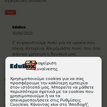
Εξαιρετική δουλειά!!
Reply
EduBox
10/06/2022
Σ’ ευχαριστούμε πολύ για τα ωραία σου
λόγια, Κατερίνα. Χαιρόμαστε πολύ που σου
φάνηκε χρήσιμη η δουλειά μας.
Διαχείριση
Reply
Συναίνεσης
Χρησιμοποιούμε cookies για να σας
Μαρία Κλεάνθους
προσφέρουμε την καλύτερη εμπειρία
10/16/2021
στον ιστότοπό μας. Μπορείτε να μάθετε
περισσότερα σχετικά με τα cookies που
Ευχαριστούμε!!!!
χρησιμοποιούμε ή να τα
απενεργοποιήσετε στις Ρυθμίσεις
Coockies. Κάνοντας κλικ στο "Αποδοχή",
Reply