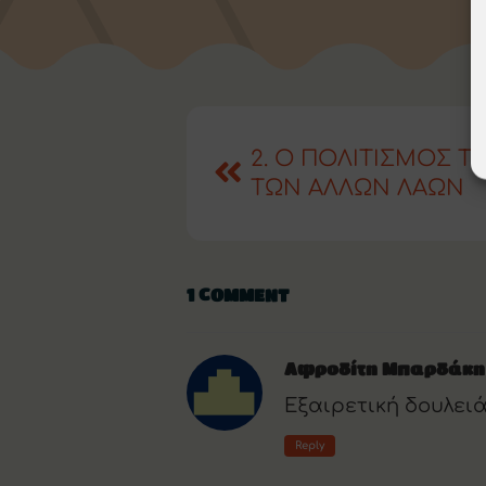
2. Ο ΠΟΛΙΤΙΣΜΟΣ Τ
ΤΩΝ ΑΛΛΩΝ ΛΑΩΝ
1 COMMENT
Αφροδίτη Μπαρδάκη
Εξαιρετική δουλειά
Reply