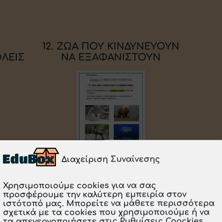
12. ΖΩΑ ΠΟΥ ΚΙΝΔΥΝΕΥΟΥΝ
ΟΛΕΙΣ
ΝΑ ΕΞΑΦΑΝΙΣΤΟΥΝ
Διαχείριση Συναίνεσης
Χρησιμοποιούμε cookies για να σας
προσφέρουμε την καλύτερη εμπειρία στον
Λήψη PDF
ιστότοπό μας. Μπορείτε να μάθετε περισσότερα
σχετικά με τα cookies που χρησιμοποιούμε ή να
τα απενεργοποιήσετε στις Ρυθμίσεις Coockies.