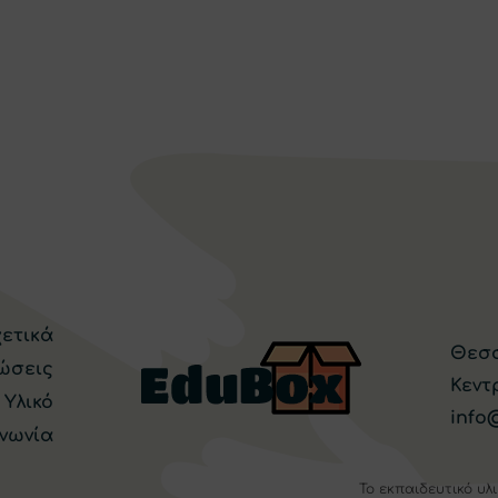
χετικά
Θεσσ
ώσεις
Κεντ
 Υλικό
info
ινωνία
Το εκπαιδευτικό υλ