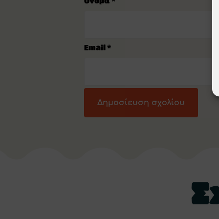
Όνομα
*
Email
*
Σ