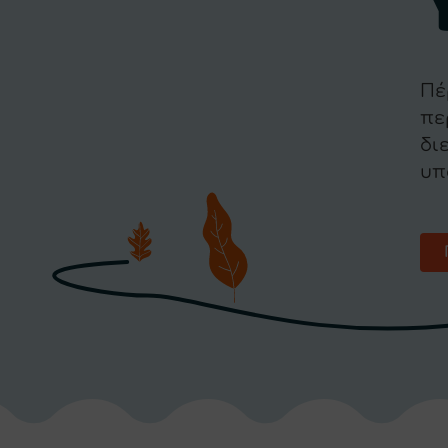
Πέ
πε
δι
υπ
Υo