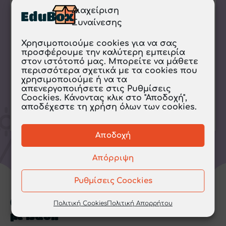
29. ΝΕΟΙ ΕΧΘΡΟΙ ΕΜΦΑΝΙΖΟΝΤΑΙ ΚΑΙ
Διαχείριση
ΑΠΟΣΠΟΥΝ ΕΔΑΦΗ ΑΠΟ ΤΗΝ ΑΥΤΟΚΡΑΤΟΡΙΑ
Συναίνεσης
30α. Η ΤΕΤΑΡΤΗ ΣΤΑΥΡΟΦΟΡΙΑ ΚΑΙ Η ΑΛΩΣΗ
ΤΗΣ ΚΩΝΣΤΑΝΤΙΝΟΥΠΟΛΗΣ ΑΠΟ ΤΟΥΣ
Χρησιμοποιούμε cookies για να σας
ΦΡΑΓΚΟΥΣ
προσφέρουμε την καλύτερη εμπειρία
30β. ΤΑ ΕΛΛΗΝΙΚΑ ΚΡΑΤΗ ΜΕΤΑ ΤΗΝ ΑΛΩΣΗ ΤΗΣ
στον ιστότοπό μας. Μπορείτε να μάθετε
ΠΟΛΗΣ
περισσότερα σχετικά με τα cookies που
χρησιμοποιούμε ή να τα
31. Η ΑΝΑΚΤΗΣΗ ΤΗΣ ΠΟΛΗΣ ΑΠΟ ΤΟΝ ΜΙΧΑΗΛ
απενεργοποιήσετε στις Ρυθμίσεις
Η΄, ΤΟΝ ΠΑΛΑΙΟΛΟΓΟ
Coockies. Κάνοντας κλικ στο "Αποδοχή",
αποδέχεστε τη χρήση όλων των cookies.
ΠΕΡΙΣΣΟΤΕΡΑ »
Αποδοχή
Απόρριψη
Ρυθμίσεις Coockies
Οι Σημειώσεις έχουν δημιουργηθεί
Πολιτική Cookies
Πολιτική Απορρήτου
με βάση