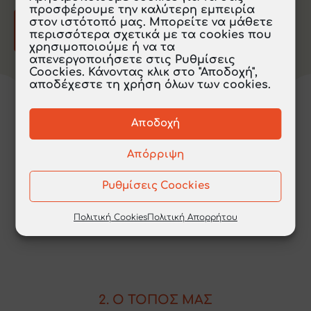
προσφέρουμε την καλύτερη εμπειρία
στον ιστότοπό μας. Μπορείτε να μάθετε
περισσότερα σχετικά με τα cookies που
χρησιμοποιούμε ή να τα
απενεργοποιήσετε στις Ρυθμίσεις
Coockies. Κάνοντας κλικ στο "Αποδοχή",
αποδέχεστε τη χρήση όλων των cookies.
Σχετικές Ενότητες
Αποδοχή
Απόρριψη
1. ΖΟΥΜΕ ΜΑΖΙ
Ρυθμίσεις Coockies
1. ΖΟΥΜΕ ΜΑΖΙ ΚΑΙ ΣΥΝΕΡΓΑΖΟΜΑΣΤΕ
2. ΓΙΑ ΝΑ ΖΟΥΜΕ ΜΑΖΙ, ΧΡΕΙΑΖΟΜΑΣΤΕ ΚΑΝΟΝΕΣ
Πολιτική Cookies
Πολιτική Απορρήτου
3.ΕΝΔΙΑΦΕΡΟΜΑΣΤΕ ΓΙΑ ΤΗΝ ΚΟΙΝΟΤΗΤΑ…
2. Ο ΤΟΠΟΣ ΜΑΣ