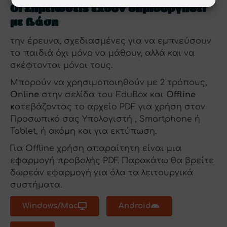
Οι Σημειώσεις έχουν δημιουργηθεί
με βάση
την έρευνα, σχεδιασμένες για να εμπνεύσουν
τα παιδιά όχι μόνο να μάθουν, αλλά και να
σκέφτονται μόνοι τους.
Μπορούν να χρησιμοποιηθούν με 2 τρόπους,
Online
στην σελίδα του EduBox και
Offline
κ
ατεβάζοντας το αρχείο PDF για χρήση στον
Προσωπικό σας Υπολογιστή , Smartphone ή
Tablet, ή ακόμη και για εκτύπωση.
Για Offline χρήση απαραίτητη είναι μια
εφαρμογή προβολής PDF. Παρακάτω θα βρείτε
δωρεάν εφαρμογή για όλα τα λειτουργικά
συστήματα.
Windows/Mac
Android