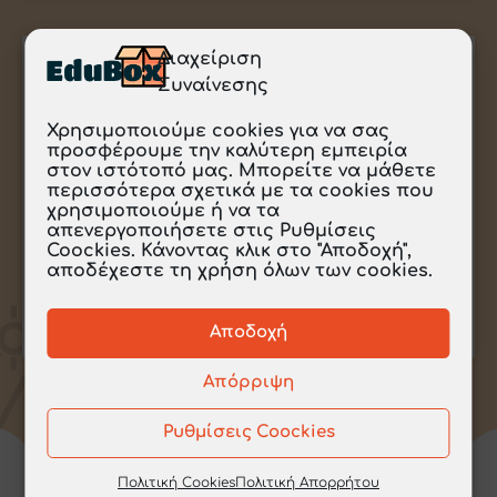
Διαχείριση
6. ΜΕΛΕΤΑΜΕ ΤΟΝ ΦΥΣΙΚΟ
Συναίνεσης
ΚΟΣΜΟ
Χρησιμοποιούμε cookies για να σας
προσφέρουμε την καλύτερη εμπειρία
1. ΑΝΑΜΕΙΓΝΥΟΥΜΕ ΥΛΙΚΑ
στον ιστότοπό μας. Μπορείτε να μάθετε
3. ΠΩΣ ΜΕΛΕΤΑΜΕ ΤΗ ΘΕΡΜΟΚΡΑΣΙΑ ΤΩΝ
περισσότερα σχετικά με τα cookies που
ΣΩΜΑΤΩΝ;
χρησιμοποιούμε ή να τα
5. ΠΑΓΟΣ, ΝΕΡΟ, ΥΔΡΑΤΜΟΙ. ΤΙ ΜΕΝΕΙ ΙΔΙΟ, ΤΙ
απενεργοποιήσετε στις Ρυθμίσεις
ΑΛΛΑΖΕΙ
Coockies. Κάνοντας κλικ στο "Αποδοχή",
αποδέχεστε τη χρήση όλων των cookies.
6. ΤΟ ΦΩΣ ΤΑΞΙΔΕΥΕΙ ΚΑΙ…ΣΥΝΑΝΤΑ ΣΩΜΑΤΑ…
ΠΕΡΙΣΣΟΤΕΡΑ »
Αποδοχή
Απόρριψη
Ρυθμίσεις Coockies
Πολιτική Cookies
Πολιτική Απορρήτου