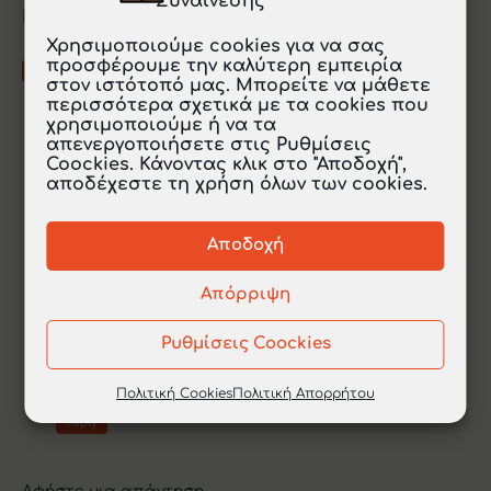
Συναίνεσης
Καταπληκτικό υλικό!!! Ευχαριστούμε!
Χρησιμοποιούμε cookies για να σας
προσφέρουμε την καλύτερη εμπειρία
Reply
στον ιστότοπό μας. Μπορείτε να μάθετε
περισσότερα σχετικά με τα cookies που
χρησιμοποιούμε ή να τα
EduBox
απενεργοποιήσετε στις Ρυθμίσεις
Coockies. Κάνοντας κλικ στο "Αποδοχή",
02/17/2022
αποδέχεστε τη χρήση όλων των cookies.
Να ‘σαι καλά, Μαρία.
Εάν θέλεις, μπορείς να γίνεις μέλος της
Αποδοχή
σελίδας μας στο FaceBook
(
https://www.facebook.com/eduboxGR
), ώστε
Απόρριψη
να μαθαίνεις γρήγορα ό,τι νεότερο
ανεβαίνει στον ιστότοπό μας.
Ρυθμίσεις Coockies
Καλές δουλειές!
Πολιτική Cookies
Πολιτική Απορρήτου
Reply