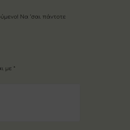
ούμενο! Να ‘σαι πάντοτε
αι με
*