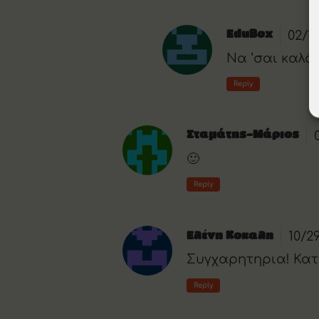
02/1
EduBox
Να ‘σαι καλά,
Reply
Σταμάτης-Μάριος
🙂
Reply
10/2
Ελένη Κοκαλη
Συγχαρητηρια! Κατα
Reply