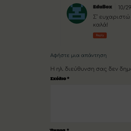
10/2
EduBox
Σ’ ευχαριστώ
καλά!
Reply
Αφήστε μια απάντηση
Η ηλ. διεύθυνση σας δεν δημ
Σχόλιο
*
Όνομα
*