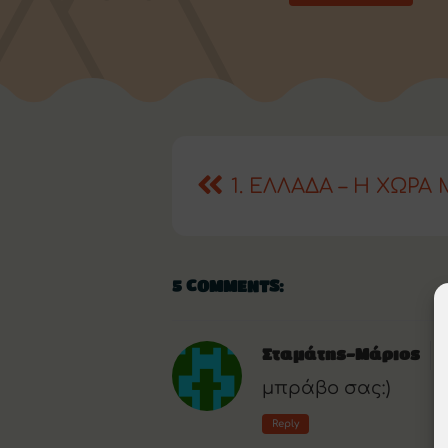
1. ΕΛΛΑΔΑ – Η ΧΩΡΑ
5 COMMENTS:
Σταμάτης-Μάριος
μπράβο σας:)
Reply